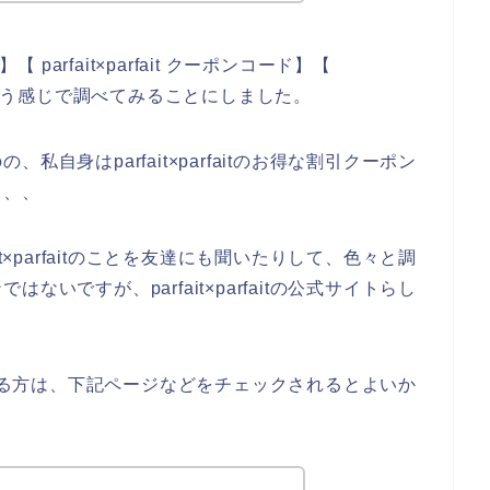
】【 parfait×parfait クーポンコード】【
ード】という感じで調べてみることにしました。
自身はparfait×parfaitのお得な割引クーポン
、、、
t×parfaitのことを友達にも聞いたりして、色々と調
いですが、parfait×parfaitの公式サイトらし
に興味のある方は、下記ページなどをチェックされるとよいか