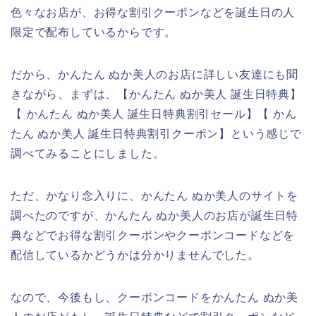
色々なお店が、お得な割引クーポンなどを誕生日の人
限定で配布しているからです。
だから、かんたん ぬか美人のお店に詳しい友達にも聞
きながら、まずは、【かんたん ぬか美人 誕生日特典】
【 かんたん ぬか美人 誕生日特典割引セール】【 かん
たん ぬか美人 誕生日特典割引クーポン】という感じで
調べてみることにしました。
ただ、かなり念入りに、かんたん ぬか美人のサイトを
調べたのですが、かんたん ぬか美人のお店が誕生日特
典などでお得な割引クーポンやクーポンコードなどを
配信しているかどうかは分かりませんでした。
なので、今後もし、クーポンコードをかんたん ぬか美