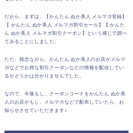
だから、まずは、【かんたん ぬか美人 メルマガ登録】
【 かんたん ぬか美人 メルマガ割引セール】【 かんた
ん ぬか美人 メルマガ割引クーポン】という感じで調べ
てみることにしました。
ただ、残念ながら、かんたん ぬか美人のお店がメルマ
ガなどでお得な割引クーポンなどの情報を配信してい
るかどうかは分かりませんでした。
なので、今後もし、クーポンコードをかんたん ぬか美
人のお店がもし、メルマガなどで配布していたら、お
知らせさせていただきます♪