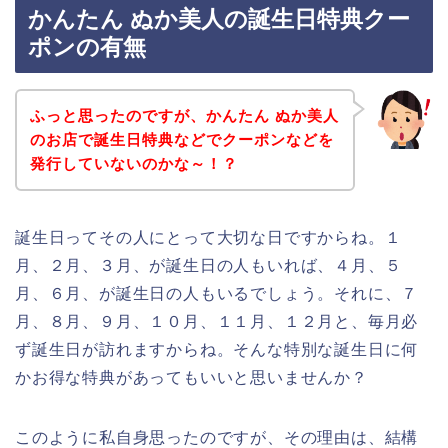
かんたん ぬか美人の誕生日特典クー
ポンの有無
ふっと思ったのですが、かんたん ぬか美人
のお店で誕生日特典などでクーポンなどを
発行していないのかな～！？
誕生日ってその人にとって大切な日ですからね。１
月、２月、３月、が誕生日の人もいれば、４月、５
月、６月、が誕生日の人もいるでしょう。それに、７
月、８月、９月、１０月、１１月、１２月と、毎月必
ず誕生日が訪れますからね。そんな特別な誕生日に何
かお得な特典があってもいいと思いませんか？
このように私自身思ったのですが、その理由は、結構