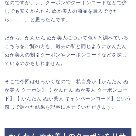
なのですが、、、クーポンやクーポンコードなどで少
しでも安くかんたん ぬか美人の商品を購入できた
ら、、、。と思ったんです。
だから、かんたん ぬか美人について色々と調べている
こちらをご覧の方も、過去の私と同じようにかんたん
ぬか美人の割引クーポンやクーポンコードなどを探し
ているのかもしれません。
そこで今回はせっかくなので、私自身が【かんたん ぬ
か美人 クーポン】【 かんたん ぬか美人 クーポンコー
ド】【 かんたん ぬか美人 キャンペーンコード】という
感じで調べた結果を記事にさせていただきます。