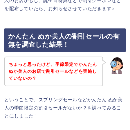
人のお店がもし、誕生日特典などで割引クーポンなど
を配布していたら、お知らせさせていただきます♪
かんたん ぬか美人の割引セールの有
無を調査した結果！
ちょっと思ったけど、季節限定でかんたん
ぬか美人のお店で割引セールなどを実施し
ていないの？
ということで、スプリングセールなどかんたん ぬか美
人の季節限定の割引セールがないか？を調べてみるこ
とにしました！