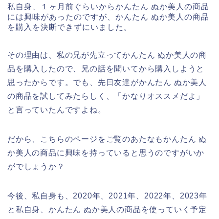
私自身、１ヶ月前ぐらいからかんたん ぬか美人の商品
には興味があったのですが、かんたん ぬか美人の商品
を購入を決断できずにいました。
その理由は、私の兄が先立ってかんたん ぬか美人の商
品を購入したので、兄の話を聞いてから購入しようと
思ったからです。でも、先日友達がかんたん ぬか美人
の商品を試してみたらしく、「かなりオススメだよ」
と言っていたんですよね。
だから、こちらのページをご覧のあたなもかんたん ぬ
か美人の商品に興味を持っていると思うのですがいか
がでしょうか？
今後、私自身も、2020年、2021年、2022年、2023年
と私自身、かんたん ぬか美人の商品を使っていく予定