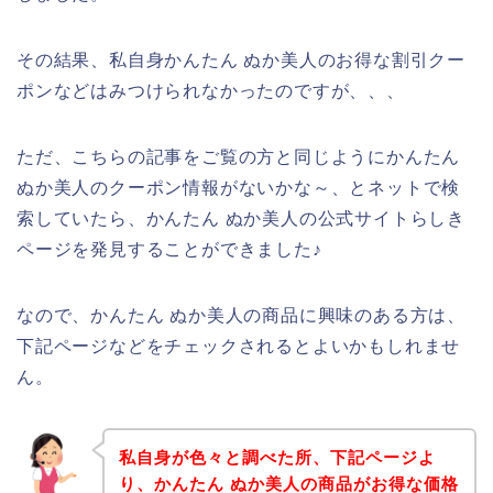
その結果、私自身かんたん ぬか美人のお得な割引クー
ポンなどはみつけられなかったのですが、、、
ただ、こちらの記事をご覧の方と同じようにかんたん
ぬか美人のクーポン情報がないかな～、とネットで検
索していたら、かんたん ぬか美人の公式サイトらしき
ページを発見することができました♪
なので、かんたん ぬか美人の商品に興味のある方は、
下記ページなどをチェックされるとよいかもしれませ
ん。
私自身が色々と調べた所、下記ページよ
り、かんたん ぬか美人の商品がお得な価格