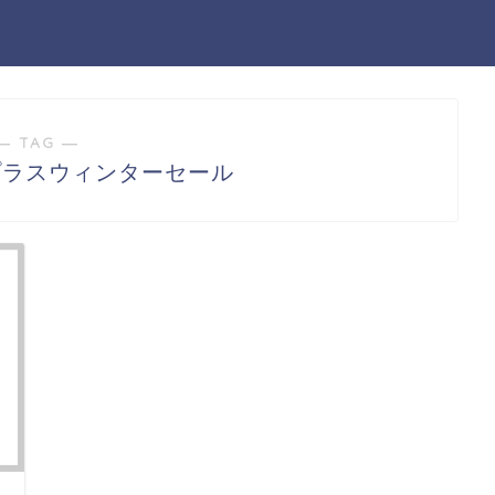
― TAG ―
プラスウィンターセール