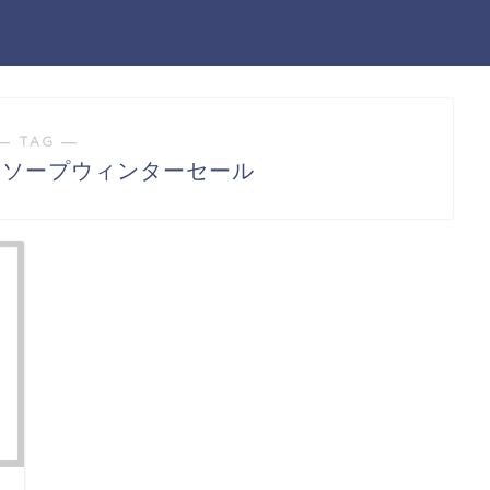
― TAG ―
ーソープウィンターセール